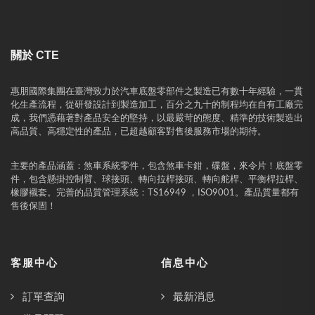
關於 CTE
惠朋國際集團在臺灣致力於汽車底盤零部件之製造已有數十年經驗，一貫
化生產流程，從研發設計到製造加工，百分之九十的制程均在自有工廠完
成，我們憑藉著對產品安全的堅持，以最嚴苛的態度、精準的技術製造出
高品質、高穩定性的產品，已超越顧客對售後服務市場的期待。
主要的產品涵蓋：煞車系統零件，包含煞車卡鉗，碟盤，來令片！底盤零
件，包含懸掛控制臂、球接頭、轉向拉桿接頭、轉向舵桿、平衡桿拉桿、
橡膠襯套。完善的品質管理系統：TS16949 ，ISO9001。產品質量都有
售後保固！
客服中心
信息中心
訂單查詢
最新消息