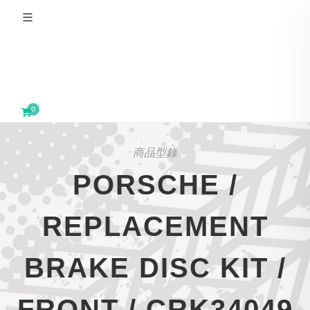
0
商品型錄
PORSCHE /
REPLACEMENT
BRAKE DISC KIT /
FRONT / CRK34049