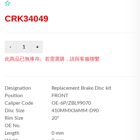
CRK34049
此商品已無庫存。若需選購，請與客服聯繫
Designation
Replacement Brake Disc kit
Position
FRONT
Caliper Code
OE-6P/ZBL99070
Disc Size
410MMX36MM-D90
Rim Size
20"
OE No.
Length
0 mm