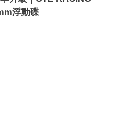
0mm浮動碟