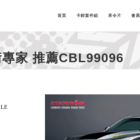
首頁
卡鉗套件組
來令片
會員
家 推薦CBL99096
1LE