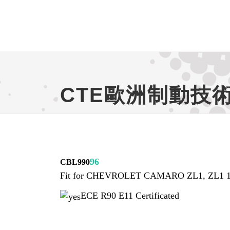
CTE歐洲制動技術專
96
CBL990
Fit for
CHEVROLET CAMARO ZL1, ZL1 
ECE R90 E11 Certificated