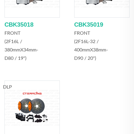
CBK35018
CBK35019
FRONT
FRONT
(2F16L /
(2F16L-32 /
380mmX34mm-
400mmX38mm-
D80 / 19")
D90 / 20")
DLP