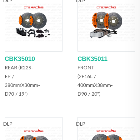
DLP
DLP
CBK35010
CBK35011
REAR (R22S-
FRONT
EP /
(2F16L /
380mmX30mm-
400mmX38mm-
D70 / 19")
D90 / 20")
DLP
DLP