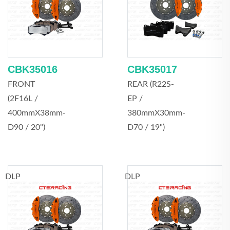
CBK35016
CBK35017
FRONT
REAR (R22S-
(2F16L /
EP /
400mmX38mm-
380mmX30mm-
D90 / 20")
D70 / 19")
DLP
DLP