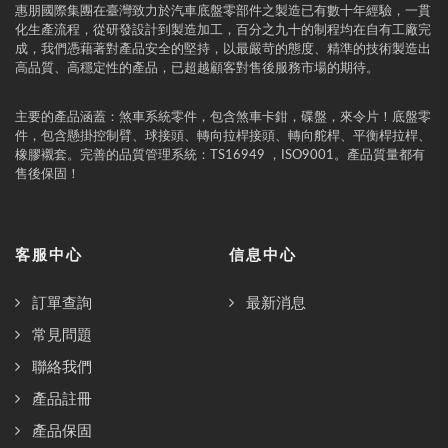
惠朋國際集團在臺灣致力於汽車底盤零部件之製造已有數十年經驗，一貫
化生產流程，從研發設計到製造加工，百分之九十的制程均在自有工廠完
成，我們憑藉著對產品安全的堅持，以最嚴苛的態度、精準的技術製造出
高品質、高穩定性的產品，已超越顧客對售後服務市場的期待。
主要的產品涵蓋：煞車系統零件，包含煞車卡鉗，碟盤，來令片！底盤零
件，包含懸掛控制臂、球接頭、轉向拉桿接頭、轉向舵桿、平衡桿拉桿、
橡膠襯套。完善的品質管理系統：TS16949 ，ISO9001。產品質量都有
售後保固！
客服中心
信息中心
訂單查詢
最新消息
常見問題
聯絡我們
產品註冊
產品保固