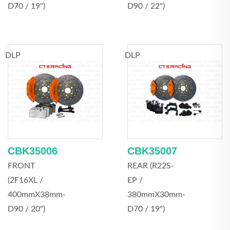
D70 / 19")
D90 / 22")
DLP
DLP
CBK35006
CBK35007
FRONT
REAR (R22S-
(2F16XL /
EP /
400mmX38mm-
380mmX30mm-
D90 / 20")
D70 / 19")