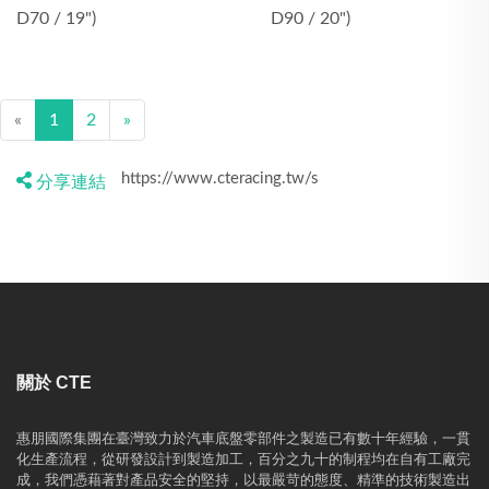
D70 / 19")
D90 / 20")
«
1
2
»
分享連結
關於 CTE
惠朋國際集團在臺灣致力於汽車底盤零部件之製造已有數十年經驗，一貫
化生產流程，從研發設計到製造加工，百分之九十的制程均在自有工廠完
成，我們憑藉著對產品安全的堅持，以最嚴苛的態度、精準的技術製造出