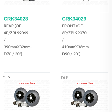
CRK34028
CRK34029
REAR (OE-
FRONT (OE-
4P/ZBL99069
6P/ZBL99070
/
/
390mmX32mm-
410mmX36mm-
D70 / 20")
D90 / 20")
DLP
DLP