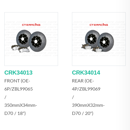
CRK34013
CRK34014
FRONT (OE-
REAR (OE-
6P/ZBL99065
4P/ZBL99069
/
/
350mmX34mm-
390mmX32mm-
D70 / 18")
D70 / 20")