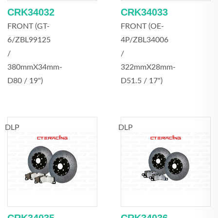
CRK34032
CRK34033
FRONT (GT-
FRONT (OE-
6/ZBL99125
4P/ZBL34006
/
/
380mmX34mm-
322mmX28mm-
D80 / 19")
D51.5 / 17")
DLP
DLP