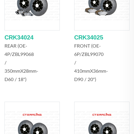
CRK34024
CRK34025
REAR (OE-
FRONT (OE-
4P/ZBL99068
6P/ZBL99070
/
/
350mmX28mm-
410mmX36mm-
D60 / 18")
D90 / 20")