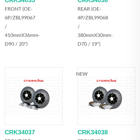
CRK34035
CRK34036
FRONT (OE-
REAR (OE-
6P/ZBL99067
4P/ZBL99068
/
/
410mmX36mm-
380mmX30mm-
D90 / 20")
D70 / 19")
NEW
CRK34037
CRK34038