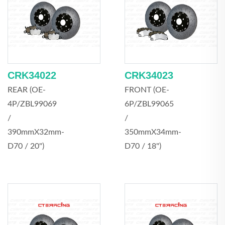
CRK34022
CRK34023
REAR (OE-
FRONT (OE-
4P/ZBL99069
6P/ZBL99065
/
/
390mmX32mm-
350mmX34mm-
D70 / 20")
D70 / 18")