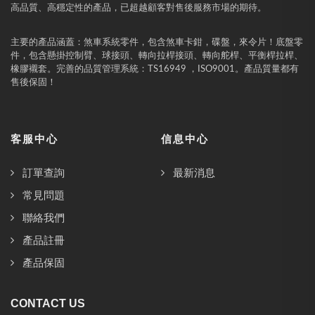
高品質、高穩定性的產品，已超越顧客對售後服務市場的期待。
主要的產品涵蓋：煞車系統零件，包含煞車卡鉗，碟盤，來令片！底盤零
件，包含懸掛控制臂、球接頭、轉向拉桿接頭、轉向舵桿、平衡桿拉桿、
橡膠襯套。完善的品質管理系統：TS16949 ，ISO9001。產品質量都有
售後保固！
客服中心
信息中心
訂單查詢
最新消息
常見問題
聯絡我們
產品註冊
產品保固
CONTACT US