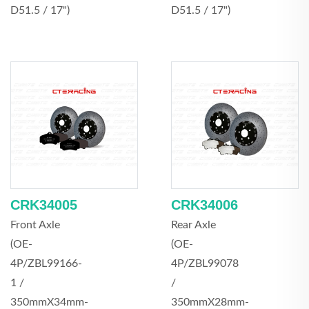
D51.5 / 17")
D51.5 / 17")
CRK34005
CRK34006
Front Axle
Rear Axle
(OE-
(OE-
4P/ZBL99166-
4P/ZBL99078
1 /
/
350mmX34mm-
350mmX28mm-