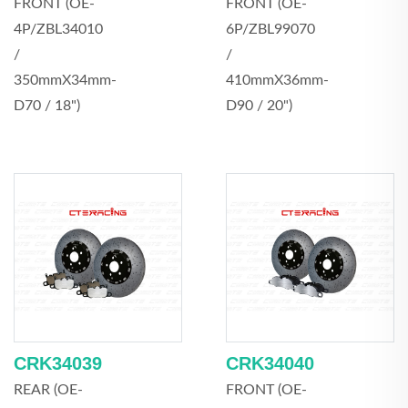
FRONT (OE-
FRONT (OE-
4P/ZBL34010
6P/ZBL99070
/
/
350mmX34mm-
410mmX36mm-
D70 / 18")
D90 / 20")
CRK34039
CRK34040
REAR (OE-
FRONT (OE-