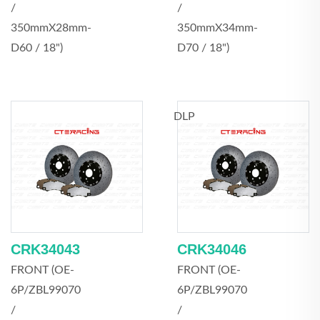
/
/
350mmX28mm-
350mmX34mm-
D60 / 18")
D70 / 18")
DLP
CRK34043
CRK34046
FRONT (OE-
FRONT (OE-
6P/ZBL99070
6P/ZBL99070
/
/