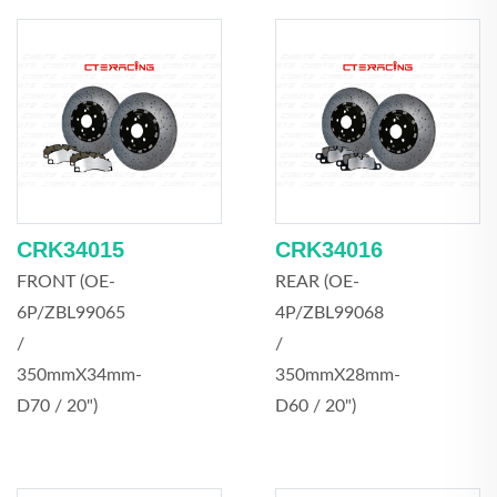
CRK34015
CRK34016
FRONT (OE-
REAR (OE-
6P/ZBL99065
4P/ZBL99068
/
/
350mmX34mm-
350mmX28mm-
D70 / 20")
D60 / 20")