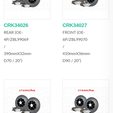
CRK34026
CRK34027
REAR (OE-
FRONT (OE-
4P/ZBL99069
6P/ZBL99070
/
/
390mmX32mm-
410mmX36mm-
D70 / 20")
D90 / 20")