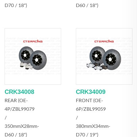
D70 / 18")
D60 / 18")
CRK34008
CRK34009
REAR (OE-
FRONT (OE-
4P/ZBL99079
6P/ZBL99059
/
/
350mmX28mm-
380mmX34mm-
D60 / 18")
D70 / 19")