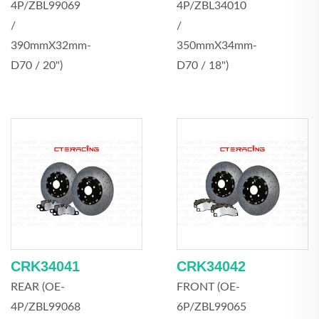
4P/ZBL99069
4P/ZBL34010
/
/
390mmX32mm-
350mmX34mm-
D70 / 20")
D70 / 18")
CRK34041
CRK34042
REAR (OE-
FRONT (OE-
4P/ZBL99068
6P/ZBL99065