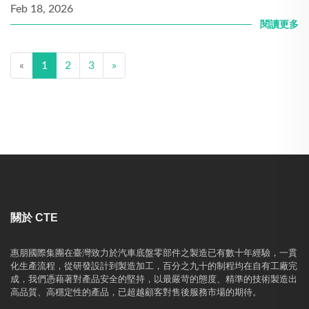
Feb 18, 2026
閱讀更多
«
1
2
3
»
關於 CTE
惠朋國際集團在臺灣致力於汽車底盤零部件之製造已有數十年經驗，一貫
化生產流程，從研發設計到製造加工，百分之九十的制程均在自有工廠完
成，我們憑藉著對產品安全的堅持，以最嚴苛的態度、精準的技術製造出
高品質、高穩定性的產品，已超越顧客對售後服務市場的期待。