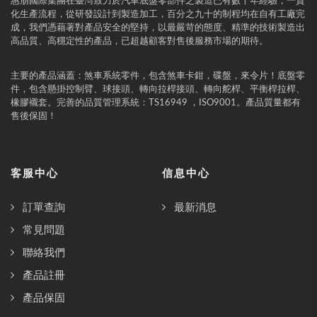
惠朋國際集團在臺灣致力於汽車底盤零部件之製造已有數十年經驗，一貫
化生產流程，從研發設計到製造加工，百分之九十的制程均在自有工廠完
成，我們憑藉著對產品安全的堅持，以最嚴苛的態度、精準的技術製造出
高品質、高穩定性的產品，已超越顧客對售後服務市場的期待。
主要的產品涵蓋：煞車系統零件，包含煞車卡鉗，碟盤，來令片！底盤零
件，包含懸掛控制臂、球接頭、轉向拉桿接頭、轉向舵桿、平衡桿拉桿、
橡膠襯套。完善的品質管理系統：TS16949 ，ISO9001。產品質量都有
售後保固！
客服中心
信息中心
訂單查詢
最新消息
常見問題
聯絡我們
產品註冊
產品保固