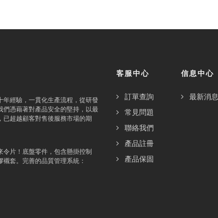
客服中心
信息中心
訂單查詢
最新消
十年經驗，一貫化生產流程，從研發
我們憑藉著對產品安全的堅持，以最
常見問題
，已超越顧客對售後服務市場的期
聯絡我們
產品註冊
來令片！底盤零件，包含懸掛控制
產品保固
膠襯套。完善的品質管理系統：