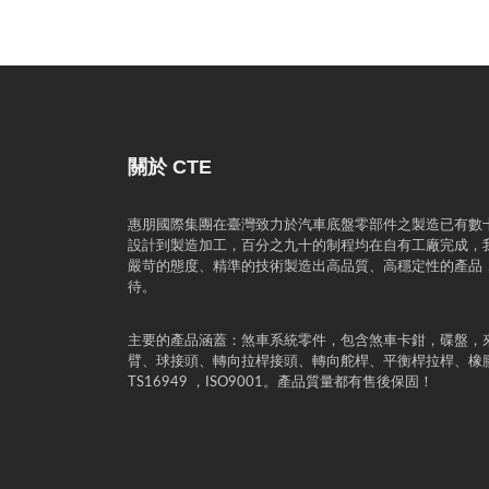
關於 CTE
惠朋國際集團在臺灣致力於汽車底盤零部件之製造已有數
設計到製造加工，百分之九十的制程均在自有工廠完成，
嚴苛的態度、精準的技術製造出高品質、高穩定性的產品
待。
主要的產品涵蓋：煞車系統零件，包含煞車卡鉗，碟盤，
臂、球接頭、轉向拉桿接頭、轉向舵桿、平衡桿拉桿、橡
TS16949 ，ISO9001。產品質量都有售後保固！