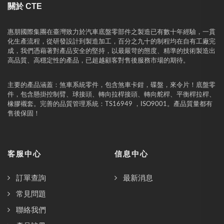
關於 CTE
惠朋國際集團在臺灣致力於汽車底盤零部件之製造已有數十年經驗，一貫
化生產流程，從研發設計到製造加工，百分之九十的制程均在自有工廠完
成，我們憑藉著對產品安全的堅持，以最嚴苛的態度、精準的技術製造出
高品質、高穩定性的產品，已超越顧客對售後服務市場的期待。
主要的產品涵蓋：煞車系統零件，包含煞車卡鉗，碟盤，來令片！底盤零
件，包含懸掛控制臂、球接頭、轉向拉桿接頭、轉向舵桿、平衡桿拉桿、
橡膠襯套。完善的品質管理系統：TS16949 ，ISO9001。產品質量都有
售後保固！
客服中心
信息中心
訂單查詢
最新消息
常見問題
聯絡我們