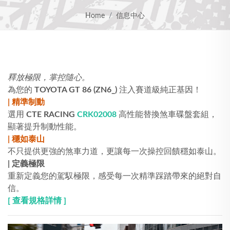
Home
信息中心
釋放極限，掌控隨心。
為您的
TOYOTA GT 86 (ZN6_)
注入賽道級純正基因！
| 精準制動
選用
CTE RACING
CRK02008
高性能替換煞車碟盤套組，
顯著提升制動性能。
| 穩如泰山
不只提供更強的煞車力道，更讓每一次操控回饋穩如泰山。
| 定義極限
重新定義您的駕馭極限，感受每一次精準踩踏帶來的絕對自
信。
[ 查看規格詳情 ]