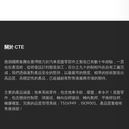
關於 CTE
惠朋國際集團在臺灣致力於汽車底盤零部件之製造已有數十年經驗，一貫
化生產流程，從研發設計到製造加工，百分之九十的制程均在自有工廠完
成，我們憑藉著對產品安全的堅持，以最嚴苛的態度、精準的技術製造出
高品質、高穩定性的產品，已超越顧客對售後服務市場的期待。
主要的產品涵蓋：煞車系統零件，包含煞車卡鉗，碟盤，來令片！底盤零
件，包含懸掛控制臂、球接頭、轉向拉桿接頭、轉向舵桿、平衡桿拉桿、
橡膠襯套。完善的品質管理系統：TS16949 ，ISO9001。產品質量都有
售後保固！