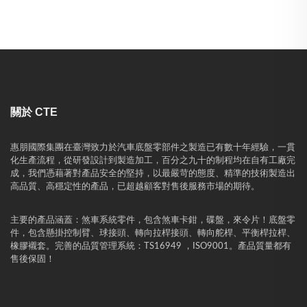
關於 CTE
惠朋國際集團在臺灣致力於汽車底盤零部件之製造已有數十年經驗，一貫
化生產流程，從研發設計到製造加工，百分之九十的制程均在自有工廠完
成，我們憑藉著對產品安全的堅持，以最嚴苛的態度、精準的技術製造出
高品質、高穩定性的產品，已超越顧客對售後服務市場的期待。
主要的產品涵蓋：煞車系統零件，包含煞車卡鉗，碟盤，來令片！底盤零
件，包含懸掛控制臂、球接頭、轉向拉桿接頭、轉向舵桿、平衡桿拉桿、
橡膠襯套。完善的品質管理系統：TS16949 ，ISO9001。產品質量都有
售後保固！