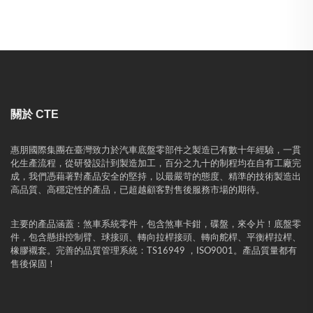
關於 CTE
惠朋國際集團在臺灣致力於汽車底盤零部件之製造已有數十年經驗，一貫
化生產流程，從研發設計到製造加工，百分之九十的制程均在自有工廠完
成，我們憑藉著對產品安全的堅持，以最嚴苛的態度、精準的技術製造出
高品質、高穩定性的產品，已超越顧客對售後服務市場的期待。
主要的產品涵蓋：煞車系統零件，包含煞車卡鉗，碟盤，來令片！底盤零
件，包含懸掛控制臂、球接頭、轉向拉桿接頭、轉向舵桿、平衡桿拉桿、
橡膠襯套。完善的品質管理系統：TS16949 ，ISO9001。產品質量都有
售後保固！