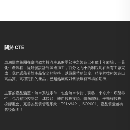
關於 CTE
惠朋國際集團在臺灣致力於汽車底盤零部件之製造已有數十年經驗，一貫
化生產流程，從研發設計到製造加工，百分之九十的制程均在自有工廠完
成，我們憑藉著對產品安全的堅持，以最嚴苛的態度、精準的技術製造出
高品質、高穩定性的產品，已超越顧客對售後服務市場的期待。
主要的產品涵蓋：煞車系統零件，包含煞車卡鉗，碟盤，來令片！底盤零
件，包含懸掛控制臂、球接頭、轉向拉桿接頭、轉向舵桿、平衡桿拉桿、
橡膠襯套。完善的品質管理系統：TS16949 ，ISO9001。產品質量都有
售後保固！