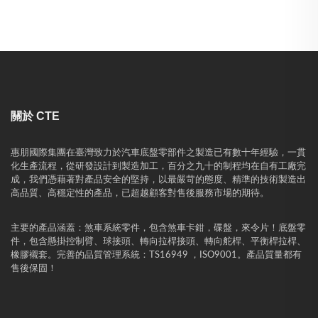
關於 CTE
惠朋國際集團在臺灣致力於汽車底盤零部件之製造已有數十年經驗，一貫
化生產流程，從研發設計到製造加工，百分之九十的制程均在自有工廠完
成，我們憑藉著對產品安全的堅持，以最嚴苛的態度、精準的技術製造出
高品質、高穩定性的產品，已超越顧客對售後服務市場的期待。
主要的產品涵蓋：煞車系統零件，包含煞車卡鉗，碟盤，來令片！底盤零
件，包含懸掛控制臂、球接頭、轉向拉桿接頭、轉向舵桿、平衡桿拉桿、
橡膠襯套。完善的品質管理系統：TS16949 ，ISO9001。產品質量都有
售後保固！