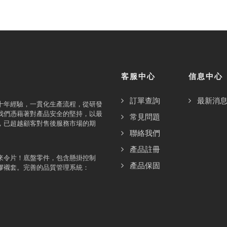
客服中心
信息中心
訂單查詢
最新消
十年經驗，一貫化生產流程，從研發
我們憑藉著對產品安全的堅持，以最
常見問題
，已超越顧客對售後服務市場的期
聯絡我們
產品註冊
來令片！底盤零件，包含懸掛控制
產品保固
膠襯套。完善的品質管理系統：