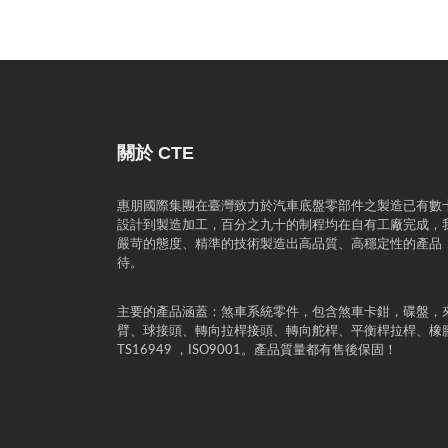
關於 CTE
惠朋國際集團在臺灣致力於汽車底盤零部件之製造已有數
設計到製造加工，百分之九十的制程均在自有工廠完成，
嚴苛的態度、精準的技術製造出高品質、高穩定性的產品
待。
主要的產品涵蓋：煞車系統零件，包含煞車卡鉗，碟盤，
臂、球接頭、轉向拉桿接頭、轉向舵桿、平衡桿拉桿、橡
TS16949 ，ISO9001。產品質量都有售後保固！